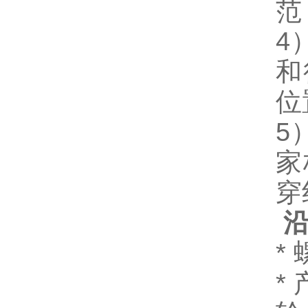
范
4
和
位
5
家
穿
沿
* 
*