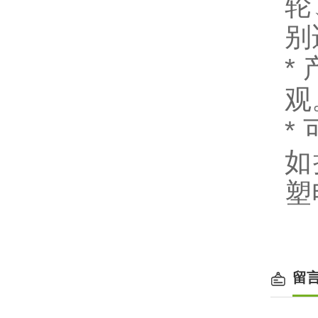
轮
别
*
观
*
如
塑
留