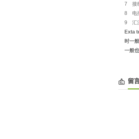
7 接
8 电
9 汇
Ext
时一
一般也
留