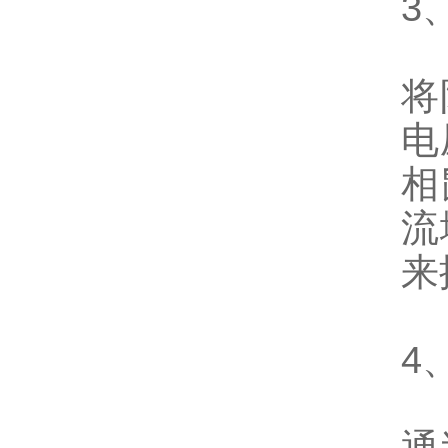
3
将
电
相
流
来
4