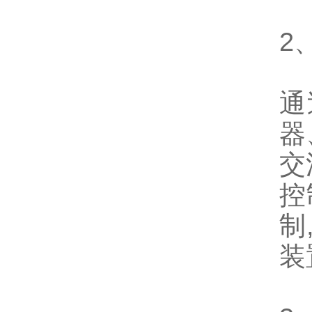
2
通
器
交
控
制
装