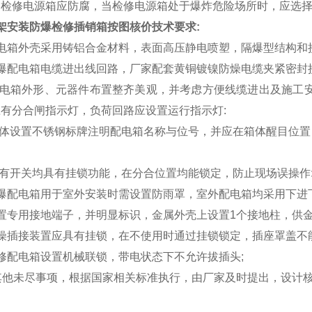
2.2 检修电源箱应防腐，当检修电源箱处于爆炸危险场所时，应
架安装防爆检修插销箱按图核价技术要求:
配电箱外壳采用铸铝合金材料，表面高压静电喷塑，隔爆型结构和
爆配电箱电缆进出线回路，厂家配套黄铜镀镍防燥电缆夹紧密封接
 配电箱外形、元器件布置整齐美观，并考虑方便线缆进出及施工
有分合闸指示灯，负荷回路应设置运行指示灯:
 箱体设置不锈钢标牌注明配电箱名称与位号，并应在箱体醒目位
所有开关均具有挂锁功能，在分合位置均能锁定，防止现场误操作
爆配电箱用于室外安装时需设置防雨罩，室外配电箱均采用下进下
置专用接地端子，并明显标识，金属外壳上设置1个接地柱，供金
燥插接装置应具有挂锁，在不使用时通过挂锁锁定，插座罩盖不能
修配电箱设置机械联锁，带电状态下不允许拔插头;
其他未尽事项，根据国家相关标准执行，由厂家及时提出，设计