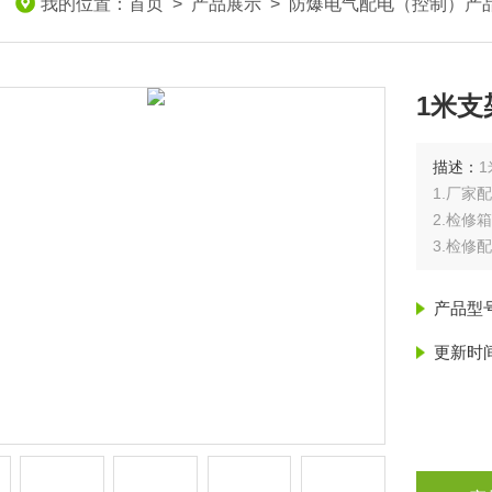
我的位置：
首页
>
产品展示
>
防爆电气配电（控制）产
1米
描述：
1.厂家
2.检修
3.检修
4.开关
荷回路
产品型
更新时