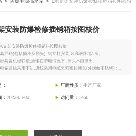
品
>
防爆电源插座箱
>
1米支架安装防爆检修插销箱按图核价
支架安装防爆检修插销箱按图核价
1米支架安装防爆检修插销箱按图核价
配套插销(包括插座及插头), 钢立柱安装,装高底距地1米。
箱应具备机械联锁,插销在带电情况下 ,插头不能拔出。
配电箱进线采用下进,进线采用电缆夹紧密封接头(外螺纹不锈钢) ;
均应采用不锈钢标识签注明回路名称,总开关应有分闸、合闸指示灯,负
应设置运行指示灯。
号：
厂商性质：
生产厂家
间：
2023-05-09
访问量：
1466