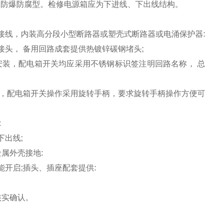
选择防爆防腐型。检修电源箱应为下进线、下出线结构。
接线，内装高分段小型断路器或塑壳式断路器或电涌保护器:
头， 备用回路成套提供热镀锌碳钢堵头;
安装，配电箱开关均应采用不锈钢标识签注明回路名称， 总
置，配电箱开关操作采用旋转手柄，要求旋转手柄操作方便可
:
出线;
属外壳接地:
开启;插头、插座配套提供:
核实确认。