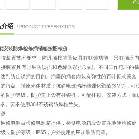
产
品介绍
/ PRODUCT PRESENTATION
架安装防爆检修插销箱按图核价
插接装置技术要求：防爆插接装置应具有联锁功能，只有插座
插接装置具有时钟防误插和色标防误插功能。不同工作电压的
以达到防止误插的目的。插座的插套内装有弹性的百叶窗式簧套
的特点。插座壳体材质：抗静电玻璃纤维强化聚酯(SMC)，可使用
P65的防护等级。防护盖上设有挂锁孔，可配挂锁。安装方式：
求。要求使用304不锈钢防爆格兰头。
电源
2.1 检修电源由检修电源箱提供，检修电源箱应设置在地便检修
2级，防护等级：IP65，户外使用的应加装防雨罩。