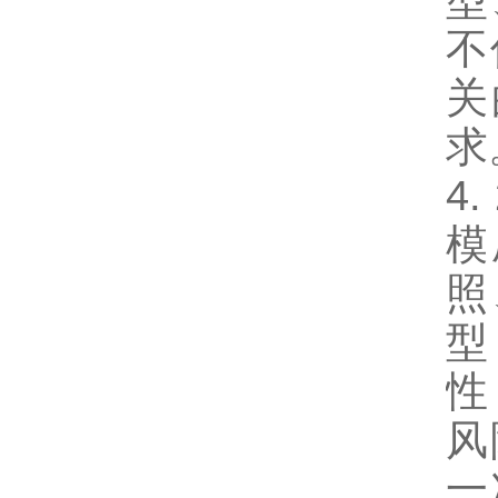
型
不
关
求
4
模
照
型
性
风
一