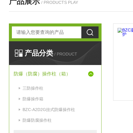
产品展示
/ PRODUCTS PLAY
产品分类
/ PRODUCT
防爆（防腐）操作柱（箱）
三防操作柱
防爆操作箱
BZC-A2D2G挂式防爆操作柱
防爆防腐操作柱